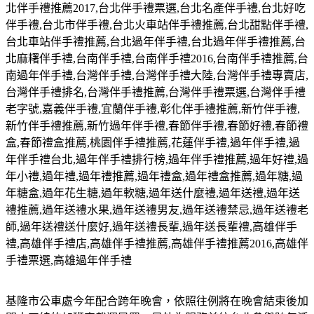
北伴手禮推薦
2017,
台北伴手禮票選
,
台北名產伴手禮
,
台北好吃
伴手禮
,
台北市伴手禮
,
台北火車站伴手禮推薦
,
台北甜點伴手禮
,
台北車站伴手禮推薦
,
台北過年伴手禮
,
台北過年伴手禮推薦
,
台
北麻糬伴手禮
,
台南伴手禮
,
台南伴手禮
2016,
台南伴手禮推薦
,
台
南過年伴手禮
,
台灣伴手禮
,
台灣伴手禮大陸
,
台灣伴手禮專賣店
,
台灣伴手禮排名
,
台灣伴手禮推薦
,
台灣伴手禮票選
,
台灣伴手禮
老字號
,
嘉義伴手禮
,
宜蘭伴手禮
,
彰化伴手禮推薦
,
新竹伴手禮
,
新竹伴手禮推薦
,
新竹過年伴手禮
,
春節伴手禮
,
春節好禮
,
春節禮
盒
,
春節禮盒推薦
,
桃園伴手禮推薦
,
花蓮伴手禮
,
過年伴手禮
,
過
年伴手禮台北
,
過年伴手禮排行榜
,
過年伴手禮推薦
,
過年好禮
,
過
年小禮
,
過年禮
,
過年禮推薦
,
過年禮盒
,
過年禮盒推薦
,
過年糖
,
過
年糖盒
,
過年花生糖
,
過年軟糖
,
過年送什麼禮
,
過年送禮
,
過年送
禮推薦
,
過年送禮水果
,
過年送禮男友
,
過年送禮禁忌
,
過年送禮老
師
,
過年送禮送什麼好
,
過年送禮長輩
,
過年送長輩禮
,
高雄伴手
禮
,
高雄伴手禮店
,
高雄伴手禮推薦
,
高雄伴手禮推薦
2016,
高雄伴
手禮票選
,
高雄過年伴手禮
基隆市公車處今年配合跨年晚會，依照往例將在晚會結束後加