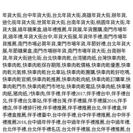
年貨大街
,
台中年貨大街
,
台北年貨大街
,
高雄年貨大街
,
辦年貨
,
迪化街年貨大街
,
世貿年貨大街
,
台南年貨大街
,
桃園年貨大街
,
年
貨大展
,
過年糖果盒
,
過年禮推薦
,
年貨展
,
年貨團購
,
南門市場年
貨
,
過年禮
,
年貨大街台中
,
年貨大街展
,
年貨伴手禮
,
南門市場年
貨推薦
,
南門市場必買年貨
,
東門市場年貨
,
年節好禮
,
台北年貨大
展
,
年節糖果盒
,
南門市場辦年貨
,
南門市場年貨大街
,
台南辦年
貨
,
年貨大街迪化街
,
台北快車肉乾
,
台湾猪肉纸
,
台灣快車肉乾
,
快車肉乾
,
快車肉乾保存期限
,
快車肉乾價格
,
快車肉乾優惠
,
快車
肉乾元氣條
,
快車肉乾台北車站
,
快車肉乾團購
,
快車肉乾好吃嗎
,
快車肉乾官網
,
快車肉乾推薦
,
快車肉乾肉紙
,
快車肉乾訂購單
,
快
車肉乾門市
,
快車肉乾門市地址
,
快車肉乾電話
,
快車肉紙
,
快車豬
肉紙
,
猪肉纸
,?
快車肉
,
伴手禮
,
伴手禮
2017,
伴手禮台中
,
伴手禮台
北
,
伴手禮台北車站
,
伴手禮台灣
,
伴手禮展
,
伴手禮展
2016,
伴手
禮店
,
伴手禮排行榜
,
伴手禮推薦
,
伴手禮推薦台北
,
伴手禮盒
,
伴
手禮盒推薦
,
伴手禮臺中
,
台中伴手禮
,
台中伴手禮推薦
,
台中伴手
禮推薦
2016,
台中過年伴手禮
,
台中過年伴手禮推薦
,
台中過年禮
,
台北伴手禮
,
台北伴手禮名店
,
台北伴手禮展
,
台北伴手禮推薦
,
台