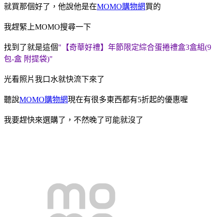
就買那個好了，他說他是在
MOMO購物網
買的
我趕緊上MOMO搜尋一下
找到了就是這個
"【奇華好禮】年節限定綜合蛋捲禮盒3盒組(9
包-盒 附提袋)"
光看照片我口水就快流下來了
聽說
MOMO購物網
現在有很多東西都有5折起的優惠喔
我要趕快來選購了，不然晚了可能就沒了