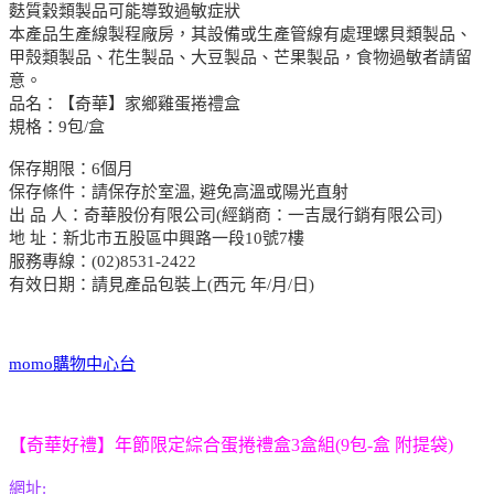
麩質穀類製品可能導致過敏症狀
本產品生產線製程廠房，其設備或生產管線有處理螺貝類製品、
甲殼類製品、花生製品、大豆製品、芒果製品，食物過敏者請留
意。
品名：【奇華】家鄉雞蛋捲禮盒
規格：9包/盒
保存期限：6個月
保存條件：請保存於室溫, 避免高溫或陽光直射
出 品 人：奇華股份有限公司(經銷商：一吉晟行銷有限公司)
地 址：新北市五股區中興路一段10號7樓
服務專線：(02)8531-2422
有效日期：請見產品包裝上(西元 年/月/日)
momo購物中心台
【奇華好禮】年節限定綜合蛋捲禮盒3盒組(9包-盒 附提袋)
網址: