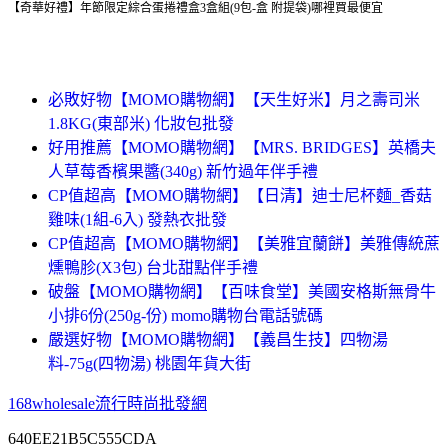
【奇華好禮】年節限定綜合蛋捲禮盒3盒組(9包-盒 附提袋)哪裡買最便宜
必敗好物【MOMO購物網】【天生好米】月之壽司米
1.8KG(東部米) 化妝包批發
好用推薦【MOMO購物網】【MRS. BRIDGES】英橋夫
人草莓香檳果醬(340g) 新竹過年伴手禮
CP值超高【MOMO購物網】【日清】迪士尼杯麵_香菇
雞味(1組-6入) 發熱衣批發
CP值超高【MOMO購物網】【美雅宜蘭餅】美雅傳統蔗
燻鴨胗(X3包) 台北甜點伴手禮
破盤【MOMO購物網】【百味食堂】美國安格斯無骨牛
小排6份(250g-份) momo購物台電話號碼
嚴選好物【MOMO購物網】【義昌生技】四物湯
料-75g(四物湯) 桃園年貨大街
168wholesale流行時尚批發網
640EE21B5C555CDA