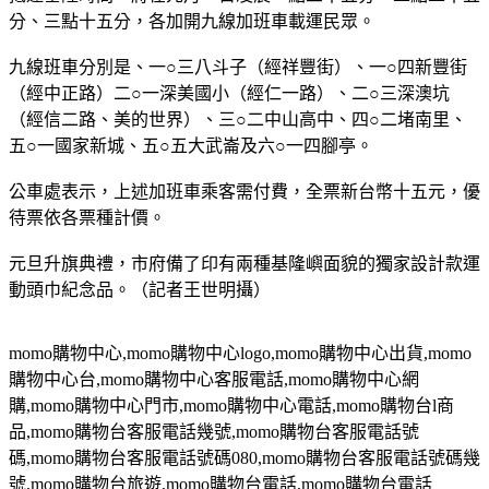
分、三點十五分，各加開九線加班車載運民眾。
九線班車分別是、一○三八斗子（經祥豐街）、一○四新豐街
（經中正路）二○一深美國小（經仁一路）、二○三深澳坑
（經信二路、美的世界）、三○二中山高中、四○二堵南里、
五○一國家新城、五○五大武崙及六○一四腳亭。
公車處表示，上述加班車乘客需付費，全票新台幣十五元，優
待票依各票種計價。
元旦升旗典禮，市府備了印有兩種基隆嶼面貌的獨家設計款運
動頭巾紀念品。（記者王世明攝）
momo
購物中心
,momo
購物中心
logo,momo
購物中心出貨
,momo
購物中心台
,momo
購物中心客服電話
,momo
購物中心網
購
,momo
購物中心門市
,momo
購物中心電話
,momo
購物台
l
商
品
,momo
購物台客服電話幾號
,momo
購物台客服電話號
碼
,momo
購物台客服電話號碼
080,momo
購物台客服電話號碼幾
號
,momo
購物台旅遊
,momo
購物台電話
,momo
購物台電話