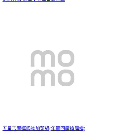
五星吉開運鍋物加菜組(年節回饋搶購檔)