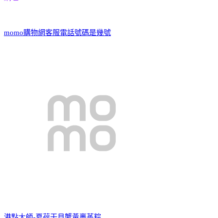
momo購物網客服電話號碼是幾號
港點大師-夏荷干貝蟹黃裹蒸粽