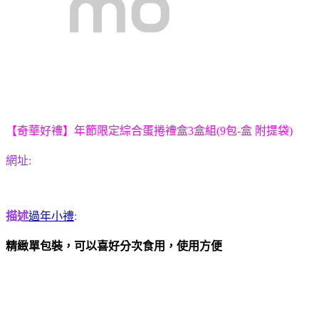
【奇華好禮】年節限定綜合蛋捲禮盒3盒組(9包-盒 附提袋)
網址:
描述
過年小禮
:
精緻單包裝，可以喜好分次食用，使用方便