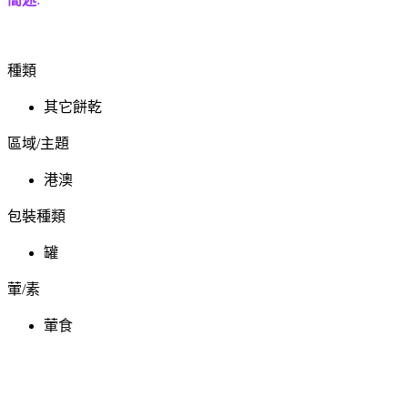
種類
其它餅乾
區域/主題
港澳
包裝種類
罐
葷/素
葷食