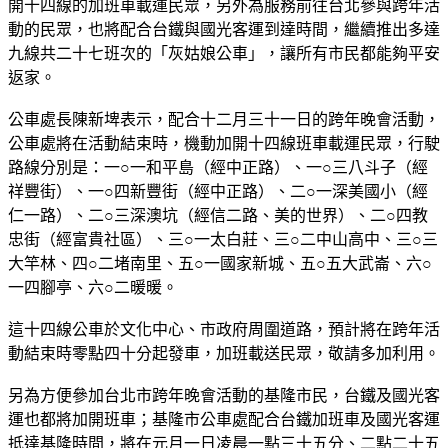
開十四線的加班車載運民眾，另外為服務前往台北參與跨年活
動的民眾，也將配合台鐵與國光客運到達時間，繼續推出多達
九線共二十七班次的「灰姑娘公車」，讓所有市民都能夠平安
返家。
公車處長陳新埤表示，配合十二月三十一日的跨年晚會活動，
公車處將在活動結束時，機動加開十四線班車載運民眾，行駛
路線分別是：一○一和平島（經中正路）、一○三八斗子（經
祥豐街）、一○四新豐街（經中正路）、二○一深美國小（經
仁一路）、二○三深澳坑（經信二路、美的世界）、二○四教
忠街（經富貴社區）、三○一太白莊、三○二中山高中、三○三
大竿林、四○二堵南里、五○一國家新城、五○五大武崙、六○
一四腳亭、六○二暖暖。
這十四線公車於文化中心、市政府周圍道路，預計將在跨年活
動結束時零點四十分起發車，加班載送民眾，敬請多加利用。
另為方便參加台北市跨年晚會活動的基隆市民，台鐵及國光客
運也都將加開班車；基隆市公車處配合台鐵加班車及國光客運
抵達基隆時間，將在元月一日凌晨一點三十五分、二點二十五